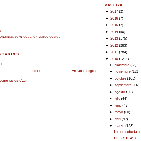
ARCHIVO
►
2017
(2)
►
2016
(7)
►
2015
(2)
56
►
2014
(50)
FANZINES
,
JUAN CUBO
,
UNIVERSO CUBICO
►
2013
(175)
►
2012
(283)
►
2011
(784)
NTARIOS:
▼
2010
(1214)
o
►
diciembre
(93)
Inicio
Entrada antigua
►
noviembre
(121)
►
octubre
(101)
 comentarios (Atom)
►
septiembre
(148)
►
agosto
(113)
►
julio
(66)
►
junio
(47)
►
mayo
(60)
►
abril
(97)
▼
marzo
(123)
Lo que debería h
DELIGHT #13