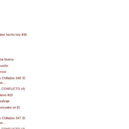
…
aber hecho hoy #36
ama Nueva
cusión
ernos
 Chiflados 348: El
e...
EL CONFLICTO (4)
lares #20
salvaje
exuales en El
 Chiflados 347: El
e...
EL CONFLICTO (2)