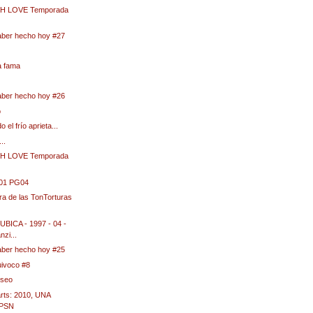
H LOVE Temporada
aber hecho hoy #27
a fama
aber hecho hoy #26
o
el frío aprieta...
..
H LOVE Temporada
01 PG04
ra de las TonTorturas
ICA - 1997 - 04 -
nzi...
aber hecho hoy #25
uivoco #8
useo
rts: 2010, UNA
CPSN