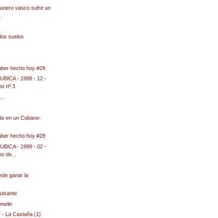
tunero vasco sufre un
.
 los suelos
aber hecho hoy #29
ICA - 1998 - 12 -
bo nº 3
..
do en un Cubano-
aber hecho hoy #28
ICA - 1998 - 02 -
o de...
ede ganar la
guisante
melin
- La Castaña (1)