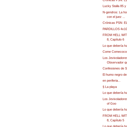
Lucky Stalla 85 y
N-gendros: La ho
con el juez ...
Crónicas PSN: 
PARDILLOS 4x1
FROM HELL WIT
8, Capítulo 6
Lo que debería h
Come Comecoco
Los Jevivoladores
Observador qu
Confesiones de 
El humo negro de
en periferia...
§ La playa
Lo que debería h
Los Jevivoladores
of Goo
Lo que debería h
FROM HELL WIT
8, Capítulo 5
Lo que debería h