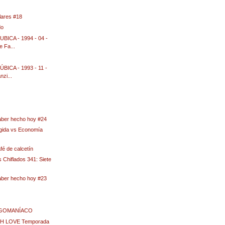
lares #18
do
ICA - 1994 - 04 -
e Fa...
ICA - 1993 - 11 -
nzi...
aber hecho hoy #24
ida vs Economía
é de calcetín
 Chiflados 341: Siete
aber hecho hoy #23
 EGOMANÍACO
H LOVE Temporada