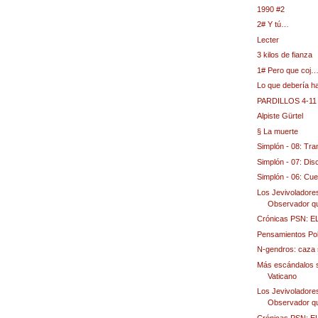
1990 #2
2# Y tú…
Lecter
3 kilos de fianza
1# Pero que coj
Lo que debería h
PARDILLOS 4-11
Alpiste Gürtel
§ La muerte
Simplón - 08: Tr
Simplón - 07: Dis
Simplón - 06: Cu
Los Jevivoladores
Observador qu
Crónicas PSN: 
Pensamientos Po
N-gendros: caza 
Más escándalos s
Vaticano
Los Jevivoladores
Observador qu
Crónicas PSN: 