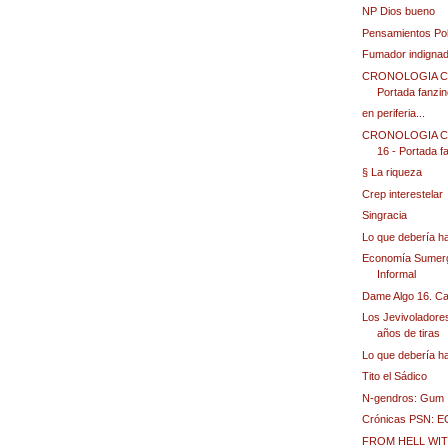
NP Dios bueno
Pensamientos Po
Fumador indigna
CRONOLOGIA CUB
Portada fanzin
en periferia...
CRONOLOGIA CÚB
16 - Portada fa
§ La riqueza
Crep interestelar
Singracia
Lo que debería h
Economía Sumerg
Informal
Dame Algo 16. Caf
Los Jevivoladores
años de tiras
Lo que debería h
Tito el Sádico
N-gendros: Gum
Crónicas PSN:
FROM HELL WIT