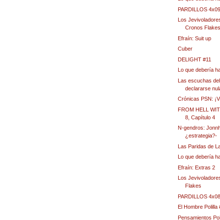
PARDILLOS 4x0
Los Jevivoladores
Cronos Flake
Efraín: Suit up
Cuber
DELIGHT #11
Lo que debería h
Las escuchas del
declararse nul
Crónicas PSN: 
FROM HELL WIT
8, Capítulo 4
N-gendros: Jonnh
¿estrategia?-
Las Paridas de La
Lo que debería h
Efraín: Extras 2
Los Jevivoladore
Flakes
PARDILLOS 4x08 
El Hombre Polilla
Pensamientos Po