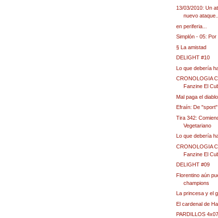
13/03/2010: Un a
nuevo ataque..
en periferia...
Simplón - 05: Por
§ La amistad
DELIGHT #10
Lo que debería h
CRONOLOGIA CUB
Fanzine El Cu
Mal paga el diablo.
Efraín: De "sport"
Tira 342: Comien
Vegetariano
Lo que debería h
CRONOLOGIA CUB
Fanzine El Cub
DELIGHT #09
Florentino aún pu
champions
La princesa y el 
El cardenal de Ha
PARDILLOS 4x07 