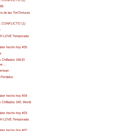
 86
ra de las TonTorturas
EL CONFLICTO (1)
0
H LOVE Temporada
aber hecho hoy #35
s
 Chiflados 346:El
e ...
Serwan
 Perdidos
aber hecho hoy #34
 Chiflados 345: World
aber hecho hoy #33
H LOVE Temporada
aber hecho hoy #32