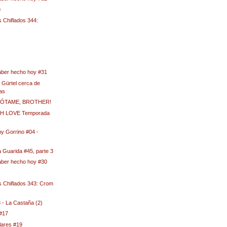
9
 Chiflados 344:
s
aber hecho hoy #31
 Gürtel cerca de
as
¡VÓTAME, BROTHER!
H LOVE Temporada
y Gorrino #04 -
 Guarida #45, parte 3
aber hecho hoy #30
s Chiflados 343: Crom
- La Castaña (2)
 #17
lares #19