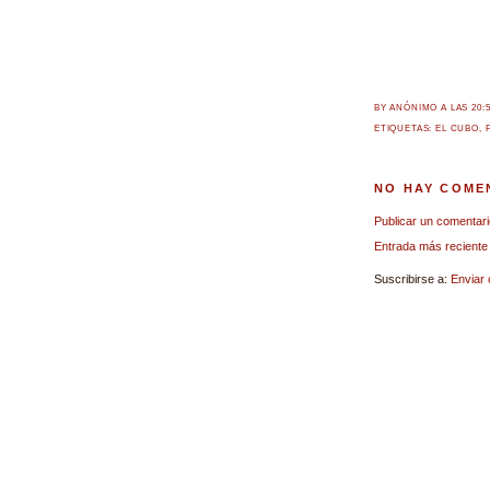
BY ANÓNIMO
A LAS
20:
ETIQUETAS:
EL CUBO
,
NO HAY COME
Publicar un comentari
Entrada más reciente
Suscribirse a:
Enviar