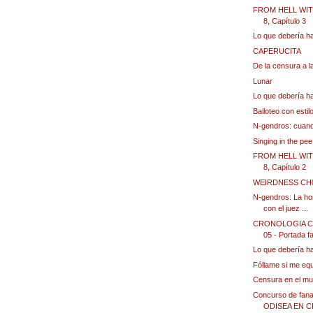
FROM HELL WIT
8, Capítulo 3
Lo que debería h
CAPERUCITA
De la censura a l
Lunar
Lo que debería h
Bailoteo con estil
N-gendros: cuando 
Singing in the pee.
FROM HELL WIT
8, Capítulo 2
WEIRDNESS CH
N-gendros: La ho
con el juez ...
CRONOLOGIA CUB
05 - Portada fa
Lo que debería h
Fóllame si me eq
Censura en el m
Concurso de fana
ODISEA EN 